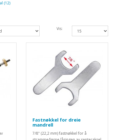
l (12)
Vis:
Fastnøkkel for dreie
mandrell
av
7/8" (22,2 mm) fastnøkkel for å
d
stramme/løsne låsingen av senteraksel