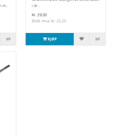
n m..
i dr..
Kr. 29,00
Ekskl. mva: Kr. 23,20
KJØP