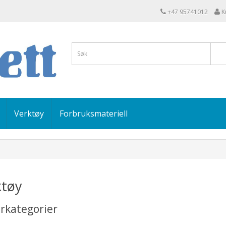
+47 95741012
K
Verktøy
Forbruksmateriell
ktøy
rkategorier