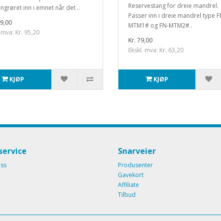
Reservestang for dreie mandrel.
ngrøret inn i emnet når det ..
Passer inn i dreie mandrel type F
19,00
MTM1# og FN-MTM2#..
 mva: Kr. 95,20
Kr. 79,00
Ekskl. mva: Kr. 63,20
KJØP
KJØP
ervice
Snarveier
oss
Produsenter
Gavekort
Affiliate
Tilbud