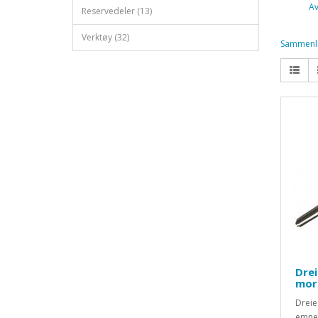
Av
Reservedeler (13)
Verktøy (32)
Sammenli
Dre
mor
Dreie
emnet