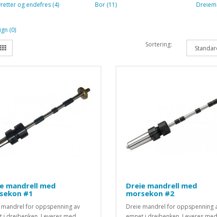
retter og endefres (4)
Bor (11)
Dreiema
gn (0)
Sortering:
ie mandrell med
Dreie mandrell med
sekon #1
morsekon #2
 mandrel for oppspenning av
Dreie mandrel for oppspenning 
 i dreibenken. Leveres med
emnet i dreibenken. Leveres me