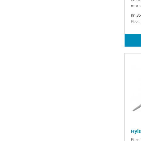
morse
Kr. 3
Ekskl.
Hyls
Et gen